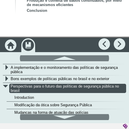
Produção e colheita de dados continuados, por meio
de mecanismos eficientes
Conclusion
Accueil
Module
Précédent
Su
>
défilement
A identificação do problema, a formulação da agenda e o
haut
planejamento da política pública adequada
>
A implementação e o monitoramento das políticas de segurança
pública
>
Bons exemplos de políticas públicas no brasil e no exterior
v
Perspectivas para o futuro das políticas de segurança pública no
brasil
Introduction
Modificação da ótica sobre Segurança Pública
Mudanças na forma de atuação das polícias
défilement
Produção e colheita de dados continuados, por meio de
bas
mecanismos eficientes