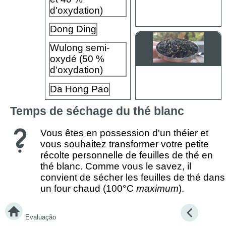
d'oxydation)
Dong Ding
Wulong semi-
oxydé (50 %
d'oxydation)
Da Hong Pao
Temps de séchage du thé blanc
Vous êtes en possession d'un théier et
vous souhaitez transformer votre petite
récolte personnelle de feuilles de thé en
thé blanc. Comme vous le savez, il
convient de sécher les feuilles de thé dans
un four chaud (100°C
maximum
).
Sachant que vous avez récolté 500 g de
Evaluação
feuilles de thé, combien de temps allez